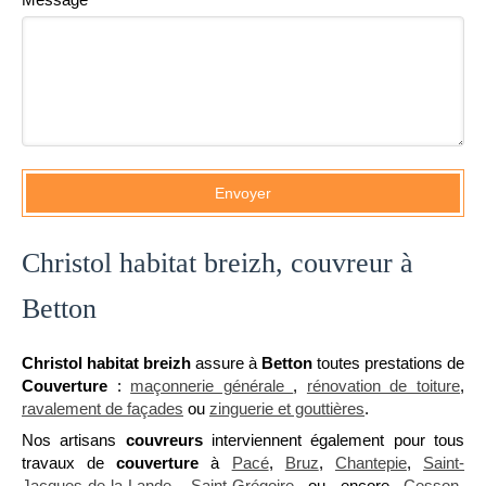
Envoyer
Christol habitat breizh, couvreur à
Betton
Christol habitat breizh
assure à
Betton
toutes prestations de
Couverture
:
maçonnerie générale
,
rénovation de toiture
,
ravalement de façades
ou
zinguerie et gouttières
.
Nos artisans
couvreurs
interviennent également pour tous
travaux de
couverture
à
Pacé
,
Bruz
,
Chantepie
,
Saint-
Jacques-de-la-Lande
,
Saint-Grégoire
ou encore
Cesson-