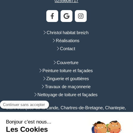
0255606717
Christol habitat breizh
Réalisations
Contact
Couverture
Peinture toiture et façades
Zinguerie et gouttières
Travaux de maçonnerie
Nettoyage de toiture et façades
Saint-Jacques-de-la-Lande, Chartres-de-Bretagne, Chantepie,
Vezin-le-Coquet, Vern-sur-Seiche, Saint-Grégoire, Bruz,
Cesson-Sévigné, Le Rheu, Pacé, Betton, Laillé
Plan du site