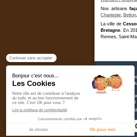
Nos artisans
faç
Chantepie
,
Betton
La ville de
Cesso
Bretagne
. En 201
Rennes, Saint-Mal
Christol h
Couvertu
20 ru
35000
0255