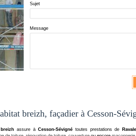
Sujet
Message
habitat breizh, façadier à Cesson-Sévi
 breizh
assure à
Cesson-Sévigné
toutes prestations de
Raval
ge de toiture
,
rénovation de toiture
,
couverture
ou encore
maçonnerie