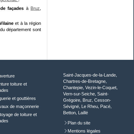
 de façades
à
Bruz
,
-Vilaine
et à la région
s du département sont
Saint-Jacques-de-la-Lande,
verture
Chartres-de-Bretagne,
ture toiture et
Chantepie, Vezin-le-Coquet,
ades
Vern-sur-Seiche, Saint-
guerie et gouttières
Grégoire, Bruz, Cesson-
vaux de maçonnerie
Sévigné, Le Rheu, Pacé,
Betton, Laillé
toyage de toiture et
ades
Plan du site
Mentions légales