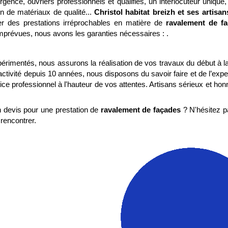
rgence, ouvriers professionnels et qualifiés, un interlocuteur unique, d
ion de matériaux de qualité...
Christol habitat breizh et ses artisa
er des prestations irréprochables en matière de
ravalement de f
 imprévues, nous avons les garanties nécessaires :
.
rimentés, nous assurons la réalisation de vos travaux du début à la 
activité depuis 10 années, nous disposons du savoir faire et de l’exp
vice professionnel à l'hauteur de vos attentes. Artisans sérieux et hon
 devis pour une prestation de
ravalement de façades
? N'hésitez p
 rencontrer.