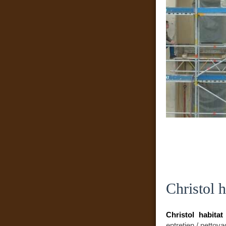
Christol 
Christol habitat
entretien / nettoya