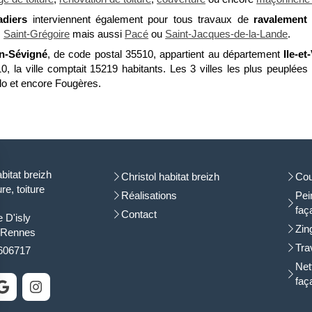
adiers
interviennent également pour tous travaux de
ravalement
,
Saint-Grégoire
mais aussi
Pacé
ou
Saint-Jacques-de-la-Lande
.
n-Sévigné
, de code postal 35510, appartient au département
Ile-et
0, la ville comptait 15219 habitants. Les 3 villes les plus peuplée
o et encore Fougères.
abitat breizh
Christol habitat breizh
Cou
re, toiture
Réalisations
Pein
faç
Contact
e D'isly
Zin
Rennes
Tra
606717
Net
faç