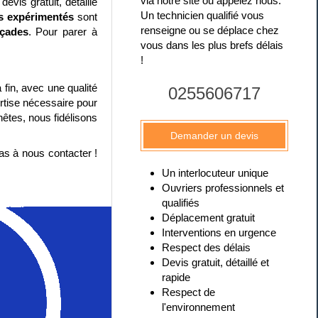
via notre site ou appelez nous.
evis gratuit, détaillé
Un technicien qualifié vous
ns expérimentés
sont
renseigne ou se déplace chez
açades
. Pour parer à
vous dans les plus brefs délais
!
fin, avec une qualité
0255606717
ertise nécessaire pour
nêtes, nous fidélisons
Demander un devis
as à nous contacter !
Un interlocuteur unique
Ouvriers professionnels et
qualifiés
Déplacement gratuit
Interventions en urgence
Respect des délais
Devis gratuit, détaillé et
rapide
Respect de
l'environnement