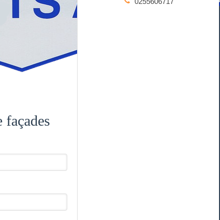
0255606717
e façades