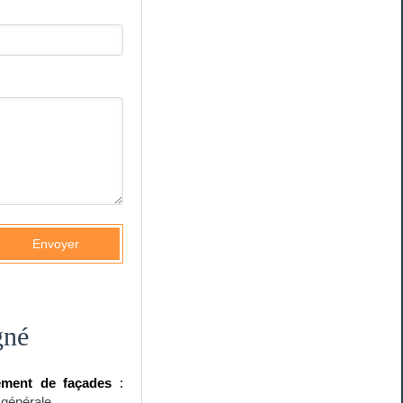
Envoyer
gné
ement de façades
:
 générale
.